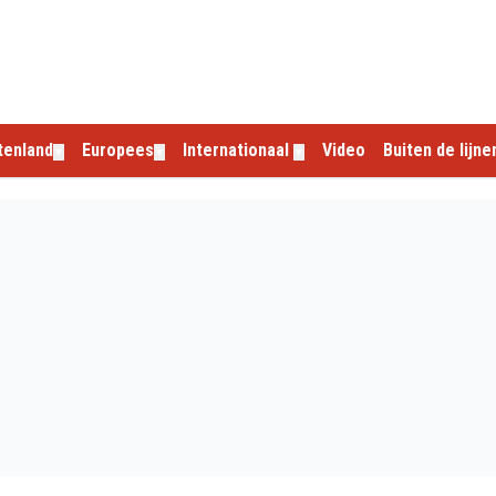
tenland
Europees
Internationaal
Video
Buiten de lijne
▼
▼
▼