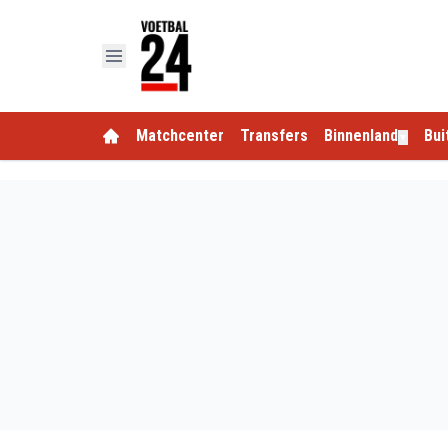
Matchcenter
Transfers
Binnenland
Bui
▼