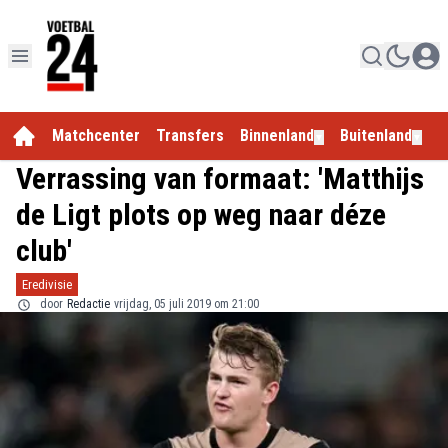
Matchcenter
Transfers
Binnenland
Buitenland
E
▼
▼
Verrassing van formaat: 'Matthijs
de Ligt plots op weg naar déze
club'
Eredivisie
door
Redactie
vrijdag, 05 juli 2019 om 21:00