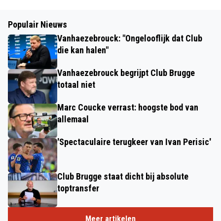
Populair Nieuws
Vanhaezebrouck: "Ongelooflijk dat Club
die kan halen"
Vanhaezebrouck begrijpt Club Brugge
totaal niet
Marc Coucke verrast: hoogste bod van
allemaal
'Spectaculaire terugkeer van Ivan Perisic'
Club Brugge staat dicht bij absolute
toptransfer
Meer artikelen