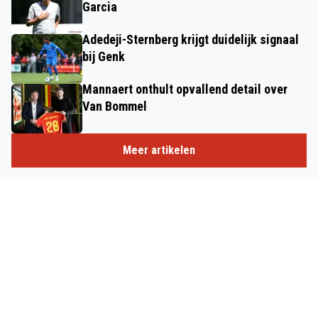
Garcia
Adedeji-Sternberg krijgt duidelijk signaal
bij Genk
Mannaert onthult opvallend detail over
Van Bommel
Meer artikelen