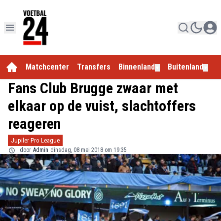
Matchcenter
Transfers
Binnenland
Buitenland
E
▼
▼
Fans Club Brugge zwaar met
elkaar op de vuist, slachtoffers
reageren
Jupiler Pro League
door
Admin
dinsdag, 08 mei 2018 om 19:35