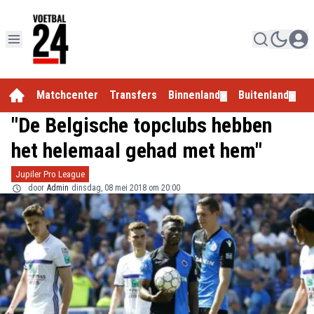
Matchcenter
Transfers
Binnenland
Buitenland
E
▼
▼
"De Belgische topclubs hebben
het helemaal gehad met hem"
Jupiler Pro League
door
Admin
dinsdag, 08 mei 2018 om 20:00