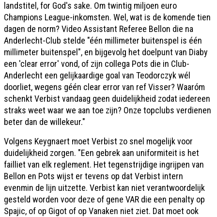
landstitel, for God's sake. Om twintig miljoen euro
Champions League-inkomsten. Wel, wat is de komende tien
dagen de norm? Video Assistant Referee Bellon die na
Anderlecht-Club stelde "één millimeter buitenspel is één
millimeter buitenspel", en bijgevolg het doelpunt van Diaby
een 'clear error' vond, of zijn collega Pots die in Club-
Anderlecht een gelijkaardige goal van Teodorczyk wél
doorliet, wegens géén clear error van ref Visser? Waaróm
schenkt Verbist vandaag geen duidelijkheid zodat iedereen
straks weet waar we aan toe zijn? Onze topclubs verdienen
beter dan de willekeur."
Volgens Keygnaert moet Verbist zo snel mogelijk voor
duidelijkheid zorgen. "Een gebrek aan uniformiteit is het
failliet van elk reglement. Het tegenstrijdige ingrijpen van
Bellon en Pots wijst er tevens op dat Verbist intern
evenmin de lijn uitzette. Verbist kan niet verantwoordelijk
gesteld worden voor deze of gene VAR die een penalty op
Spajic, of op Gigot of op Vanaken niet ziet. Dat moet ook