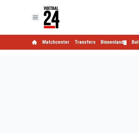
Matchcenter
Transfers
Binnenland
Bui
▼