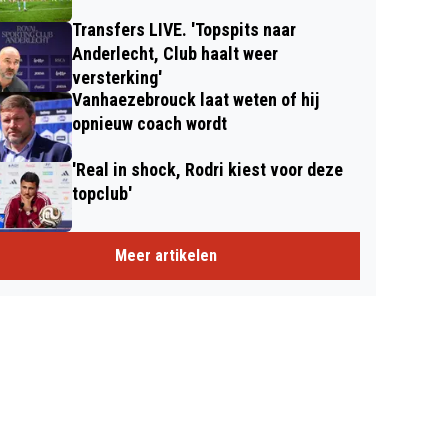
Transfers LIVE. 'Topspits naar
Anderlecht, Club haalt weer
versterking'
Vanhaezebrouck laat weten of hij
opnieuw coach wordt
'Real in shock, Rodri kiest voor deze
topclub'
Meer artikelen