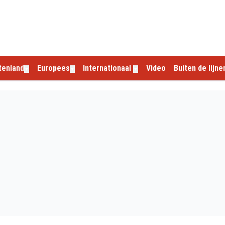
tenland
Europees
Internationaal
Video
Buiten de lijne
▼
▼
▼