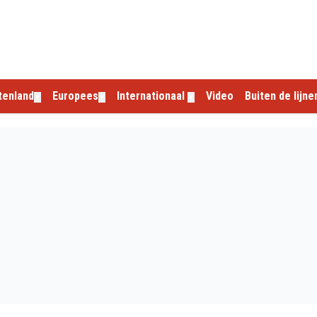
tenland
Europees
Internationaal
Video
Buiten de lijne
▼
▼
▼