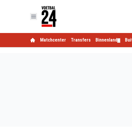
Matchcenter
Transfers
Binnenland
Bui
▼