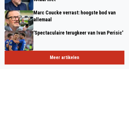
Marc Coucke verrast: hoogste bod van
allemaal
'Spectaculaire terugkeer van Ivan Perisic'
Meer artikelen