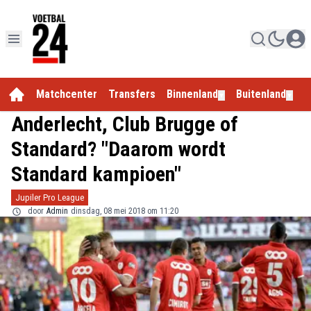
Matchcenter
Transfers
Binnenland
Buitenland
E
▼
▼
Anderlecht, Club Brugge of
Standard? "Daarom wordt
Standard kampioen"
Jupiler Pro League
door
Admin
dinsdag, 08 mei 2018 om 11:20