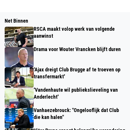
Net Binnen
RSCA maakt volop werk van volgende
aanwinst
Drama voor Wouter Vrancken blijft duren
'Ajax dreigt Club Brugge af te troeven op
transfermarkt'
'Vandenhaute wil publiekslieveling van
Anderlecht'
Vanhaezebrouck: "Ongelooflijk dat Club
die kan halen"