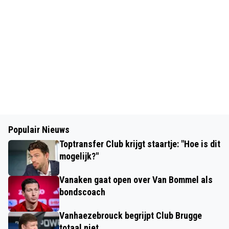
Populair Nieuws
Toptransfer Club krijgt staartje: "Hoe is dit
mogelijk?"
Vanaken gaat open over Van Bommel als
bondscoach
Vanhaezebrouck begrijpt Club Brugge
totaal niet