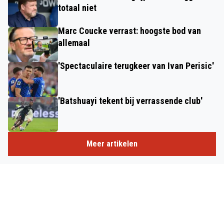
totaal niet
Marc Coucke verrast: hoogste bod van
allemaal
'Spectaculaire terugkeer van Ivan Perisic'
'Batshuayi tekent bij verrassende club'
Meer artikelen