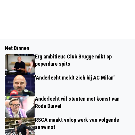
Net Binnen
Erg ambitieus Club Brugge mikt op
peperdure spits
'Anderlecht meldt zich bij AC Milan'
Anderlecht wil stunten met komst van
Rode Duivel
RSCA maakt volop werk van volgende
aanwinst