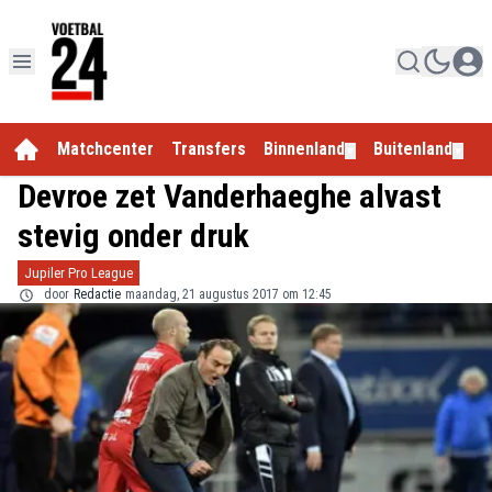
Matchcenter
Transfers
Binnenland
Buitenland
E
▼
▼
Devroe zet Vanderhaeghe alvast
stevig onder druk
Jupiler Pro League
door
Redactie
maandag, 21 augustus 2017 om 12:45