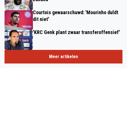
Courtois gewaarschuwd: 'Mourinho duldt
dit niet'
'KRC Genk plant zwaar transferoffensief'
Meer artikelen