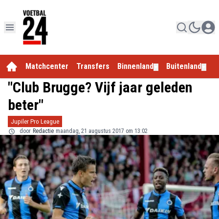
Matchcenter
Transfers
Binnenland
Buitenland
E
▼
▼
"Club Brugge? Vijf jaar geleden
beter"
Jupiler Pro League
door
Redactie
maandag, 21 augustus 2017 om 13:02