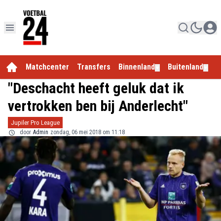
Matchcenter
Transfers
Binnenland
Buitenland
E
▼
▼
"Deschacht heeft geluk dat ik
vertrokken ben bij Anderlecht"
Jupiler Pro League
door
Admin
zondag, 06 mei 2018 om 11:18