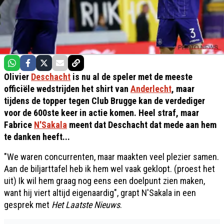
Olivier
Deschacht
is nu al de speler met de meeste
officiële wedstrijden het shirt van
Anderlecht
, maar
tijdens de topper tegen Club Brugge kan de verdediger
voor de 600ste keer in actie komen. Heel straf, maar
Fabrice
N'Sakala
meent dat Deschacht dat mede aan hem
te danken heeft...
"We waren concurrenten, maar maakten veel plezier samen.
Aan de biljarttafel heb ik hem wel vaak geklopt. (proest het
uit) Ik wil hem graag nog eens een doelpunt zien maken,
want hij viert altijd eigenaardig", grapt N'Sakala in een
gesprek met
Het Laatste Nieuws
.