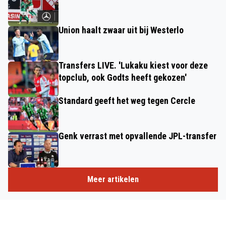
Union haalt zwaar uit bij Westerlo
Transfers LIVE. 'Lukaku kiest voor deze
topclub, ook Godts heeft gekozen'
Standard geeft het weg tegen Cercle
Genk verrast met opvallende JPL-transfer
Meer artikelen