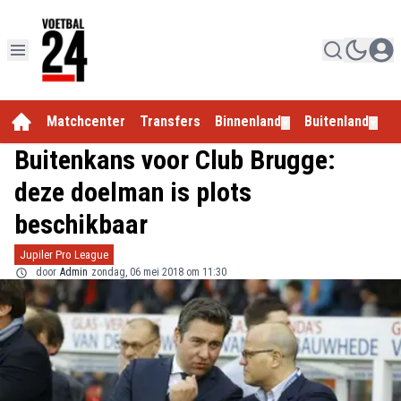
Matchcenter
Transfers
Binnenland
Buitenland
E
▼
▼
Buitenkans voor Club Brugge:
deze doelman is plots
beschikbaar
Jupiler Pro League
door
Admin
zondag, 06 mei 2018 om 11:30