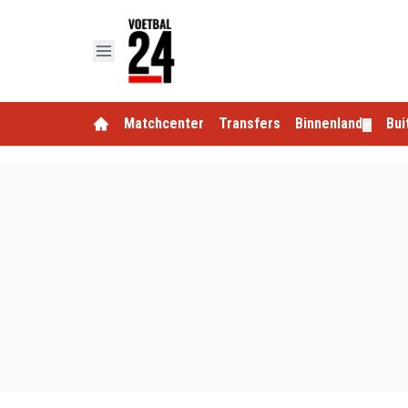
Matchcenter
Transfers
Binnenland
Bui
▼