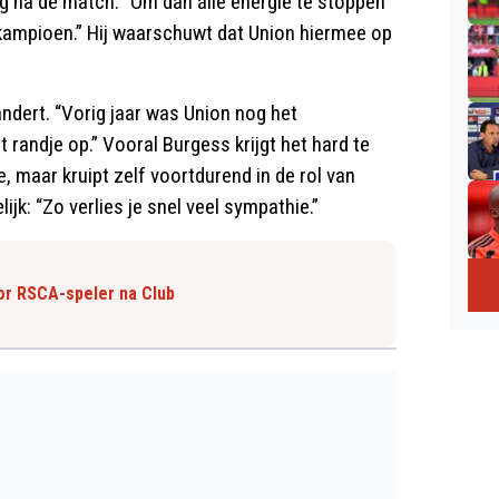
g na de match. “Om dan álle energie te stoppen
n kampioen.” Hij waarschuwt dat Union hiermee op
andert. “Vorig jaar was Union nog het
randje op.” Vooral Burgess krijgt het hard te
, maar kruipt zelf voortdurend in de rol van
ijk: “Zo verlies je snel veel sympathie.”
oor RSCA-speler na Club