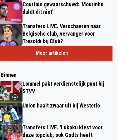
Courtois gewaarschuwd: 'Mourinho
duldt dit niet'
Transfers LIVE. Verschaeren naar
Belgische club, vervanger voor
Tresoldi bij Club?
Meer artikelen
 Binnen
Lommel pakt verdienstelijk punt bij
STVV
Union haalt zwaar uit bij Westerlo
Transfers LIVE. 'Lukaku kiest voor
deze topclub, ook Godts heeft