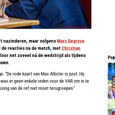
ft nazinderen, maar volgens
Marc Degryse
l de reacties na de match, met
Christian
loor net zoveel ná de wedstrijd als tíjdens
Pop
euws
.
e. “De rode kaart van Mac Allister is juist. Hij
m was er geen enkele reden voor de VAR om in te
issing van de ref niet moet terugroepen.”