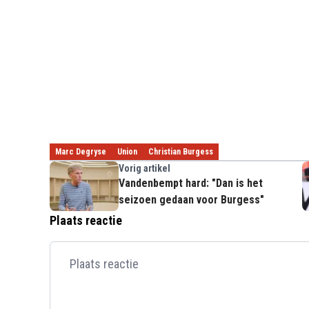
Marc Degryse
Union
Christian Burgess
Vorig artikel
Vandenbempt hard: "Dan is het
seizoen gedaan voor Burgess"
Plaats reactie