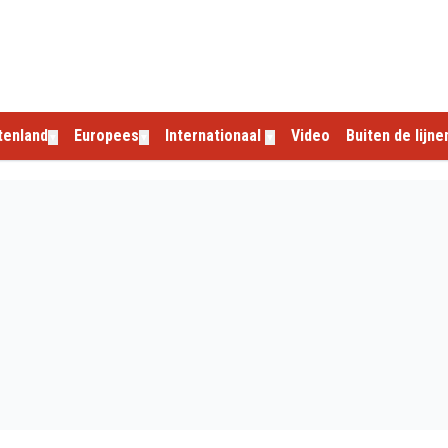
tenland
Europees
Internationaal
Video
Buiten de lijne
▼
▼
▼