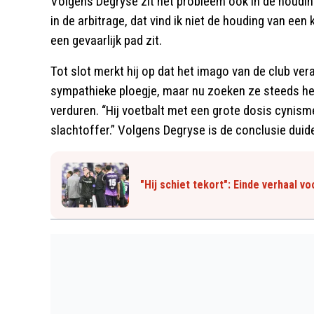
Volgens Degryse zit het probleem ook in de houdin
in de arbitrage, dat vind ik niet de houding van ee
een gevaarlijk pad zit.
Tot slot merkt hij op dat het imago van de club ver
sympathieke ploegje, maar nu zoeken ze steeds het 
verduren. “Hij voetbalt met een grote dosis cynisme
slachtoffer.” Volgens Degryse is de conclusie duidel
"Hij schiet tekort": Einde verhaal v