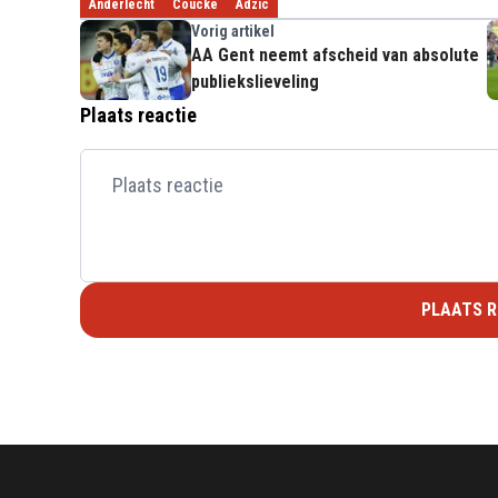
Anderlecht
Coucke
Adzic
Vorig artikel
AA Gent neemt afscheid van absolute
publiekslieveling
Plaats reactie
PLAATS R