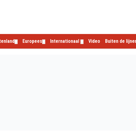
tenland
Europees
Internationaal
Video
Buiten de lijne
▼
▼
▼