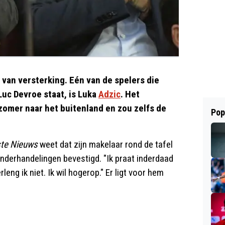
an versterking. Eén van de spelers die
uc Devroe staat, is Luka
Adzic
. Het
zomer naar het buitenland en zou zelfs de
Pop
ste Nieuws
weet dat zijn makelaar rond de tafel
onderhandelingen bevestigd. "Ik praat inderdaad
eng ik niet. Ik wil hogerop." Er ligt voor hem