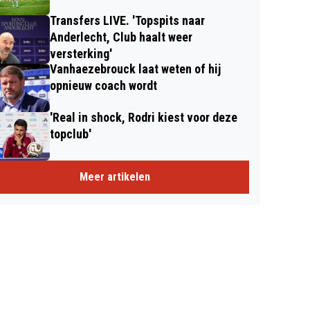
Transfers LIVE. 'Topspits naar
Anderlecht, Club haalt weer
versterking'
Vanhaezebrouck laat weten of hij
opnieuw coach wordt
'Real in shock, Rodri kiest voor deze
topclub'
Meer artikelen