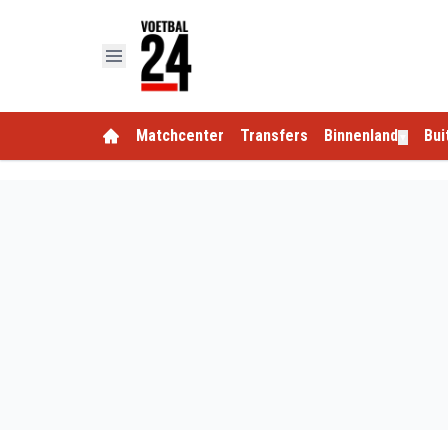
Matchcenter
Transfers
Binnenland
Bui
▼