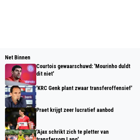
Net Binnen
Courtois gewaarschuwd: 'Mourinho duldt
dit niet'
'KRC Genk plant zwaar transferoffensief'
Praet krijgt zeer lucratief aanbod
'Ajax schrikt zich te pletter van
transfersom Lang'