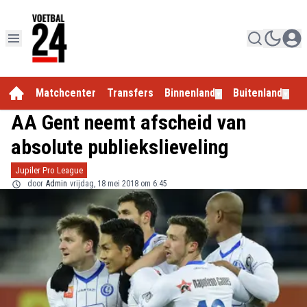
Matchcenter
Transfers
Binnenland
Buitenland
E
▼
▼
AA Gent neemt afscheid van
absolute publiekslieveling
Jupiler Pro League
door
Admin
vrijdag, 18 mei 2018 om 6:45