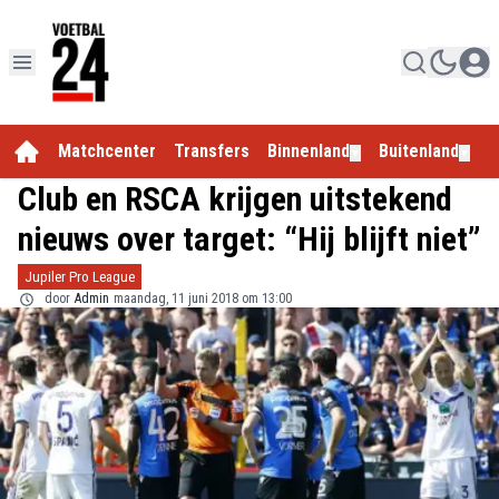
Matchcenter
Transfers
Binnenland
Buitenland
E
▼
▼
Club en RSCA krijgen uitstekend
nieuws over target: “Hij blijft niet”
Jupiler Pro League
door
Admin
maandag, 11 juni 2018 om 13:00