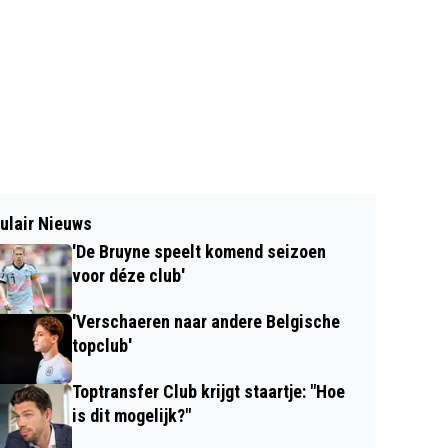
ulair Nieuws
'De Bruyne speelt komend seizoen
voor déze club'
'Verschaeren naar andere Belgische
topclub'
Toptransfer Club krijgt staartje: "Hoe
is dit mogelijk?"