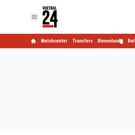
Matchcenter
Transfers
Binnenland
Bui
▼