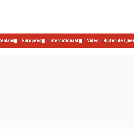
tenland
Europees
Internationaal
Video
Buiten de lijne
▼
▼
▼