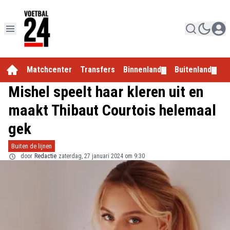
Matchcenter
Transfers
Binnenland
Buitenland
E
▼
▼
Mishel speelt haar kleren uit en
maakt Thibaut Courtois helemaal
gek
Buiten de lijnen
door
Redactie
zaterdag, 27 januari 2024 om 9:30