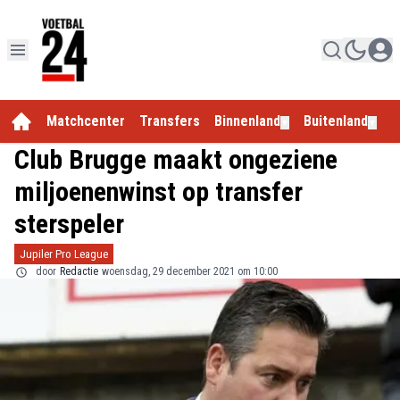
Matchcenter
Transfers
Binnenland
Buitenland
E
▼
▼
Club Brugge maakt ongeziene
miljoenenwinst op transfer
sterspeler
Jupiler Pro League
door
Redactie
woensdag, 29 december 2021 om 10:00