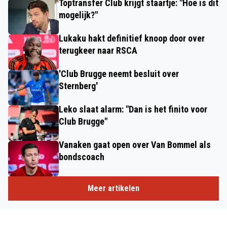
Toptransfer Club krijgt staartje: "Hoe is dit
mogelijk?"
Lukaku hakt definitief knoop door over
terugkeer naar RSCA
'Club Brugge neemt besluit over
Sternberg'
Leko slaat alarm: "Dan is het finito voor
Club Brugge"
Vanaken gaat open over Van Bommel als
bondscoach
Meer artikelen