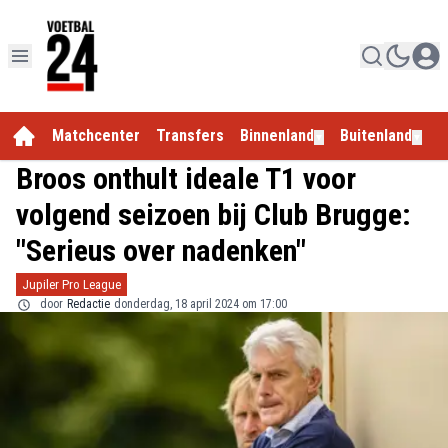
Matchcenter
Transfers
Binnenland
Buitenland
E
▼
▼
Broos onthult ideale T1 voor
volgend seizoen bij Club Brugge:
"Serieus over nadenken"
Jupiler Pro League
door
Redactie
donderdag, 18 april 2024 om 17:00