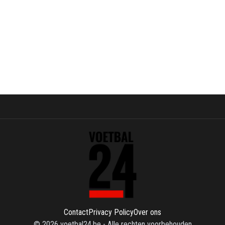
Contact
Privacy Policy
Over ons
©
2026
voetbal24.be
-
Alle rechten voorbehouden