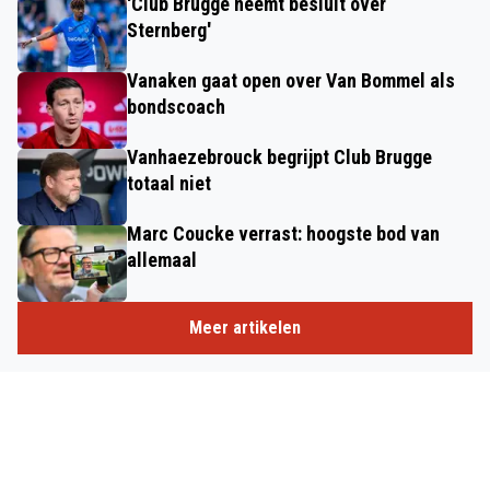
'Club Brugge neemt besluit over
Sternberg'
Vanaken gaat open over Van Bommel als
bondscoach
Vanhaezebrouck begrijpt Club Brugge
totaal niet
Marc Coucke verrast: hoogste bod van
allemaal
Meer artikelen