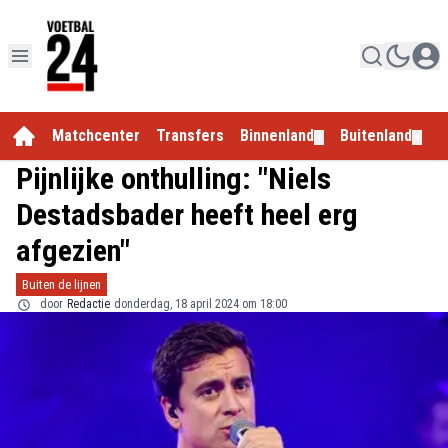
Matchcenter
Transfers
Binnenland
Buitenland
E
▼
▼
Pijnlijke onthulling: "Niels
Destadsbader heeft heel erg
afgezien"
Buiten de lijnen
door
Redactie
donderdag, 18 april 2024 om 18:00