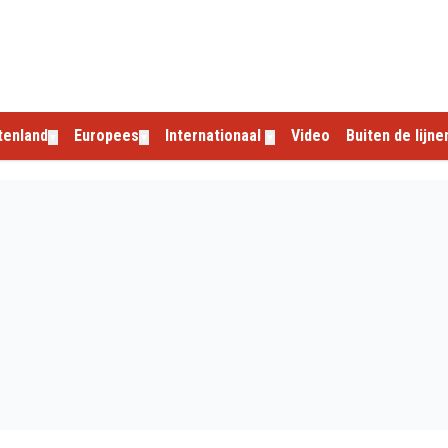
tenland
Europees
Internationaal
Video
Buiten de lijne
▼
▼
▼