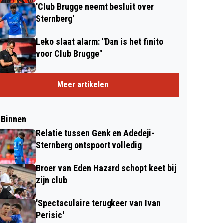
'Club Brugge neemt besluit over
Sternberg'
Leko slaat alarm: "Dan is het finito
voor Club Brugge"
Meer artikelen
 Binnen
Relatie tussen Genk en Adedeji-
Sternberg ontspoort volledig
Broer van Eden Hazard schopt keet bij
zijn club
'Spectaculaire terugkeer van Ivan
Perisic'