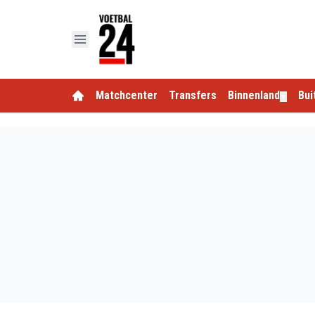
Matchcenter
Transfers
Binnenland
Bui
▼