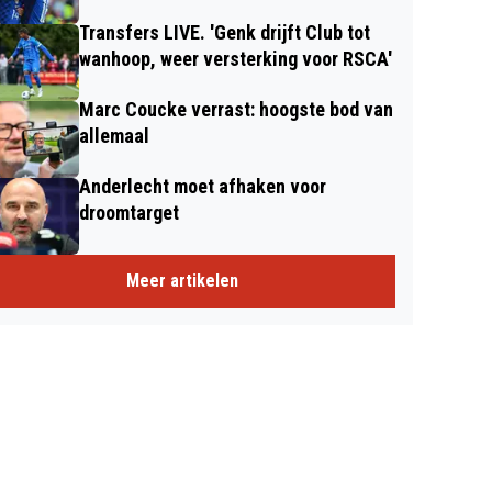
Transfers LIVE. 'Genk drijft Club tot
wanhoop, weer versterking voor RSCA'
Marc Coucke verrast: hoogste bod van
allemaal
Anderlecht moet afhaken voor
droomtarget
Meer artikelen