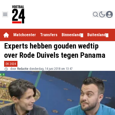
Matchcenter
Transfers
Binnenland
Buitenland
E
▼
▼
Experts hebben gouden wedtip
over Rode Duivels tegen Panama
EK 2024
door
Redactie
donderdag, 14 juni 2018 om 13:47