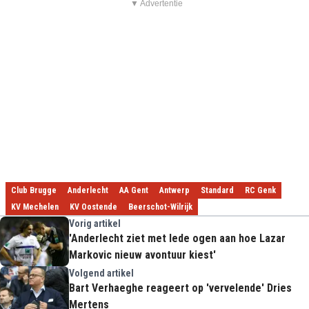
▼ Advertentie
Club Brugge
Anderlecht
AA Gent
Antwerp
Standard
RC Genk
KV Mechelen
KV Oostende
Beerschot-Wilrijk
Vorig artikel
'Anderlecht ziet met lede ogen aan hoe Lazar
Markovic nieuw avontuur kiest'
Volgend artikel
Bart Verhaeghe reageert op 'vervelende' Dries
Mertens