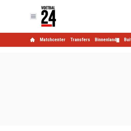
Matchcenter
Transfers
Binnenland
Bui
▼