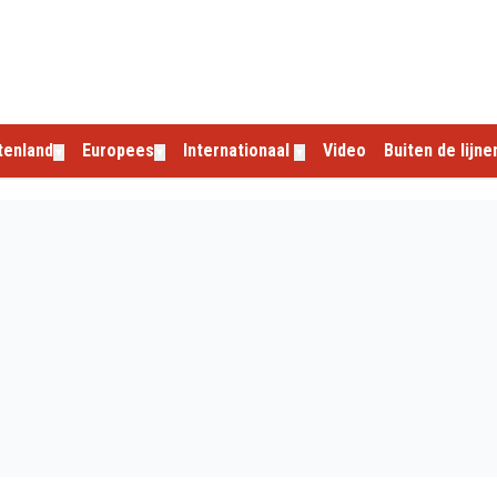
tenland
Europees
Internationaal
Video
Buiten de lijne
▼
▼
▼