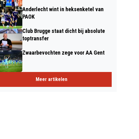
Anderlecht wint in heksenketel van
PAOK
Club Brugge staat dicht bij absolute
toptransfer
Zwaarbevochten zege voor AA Gent
Meer artikelen