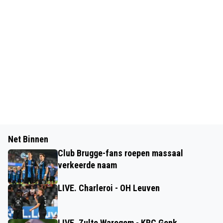
Net Binnen
Club Brugge-fans roepen massaal
verkeerde naam
LIVE. Charleroi - OH Leuven
LIVE. Zulte Waregem - KRC Genk