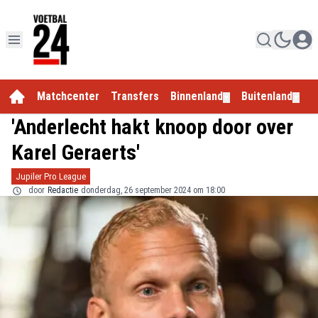
Matchcenter
Transfers
Binnenland
Buitenland
E
▼
▼
'Anderlecht hakt knoop door over
Karel Geraerts'
Jupiler Pro League
door
Redactie
donderdag, 26 september 2024 om 18:00