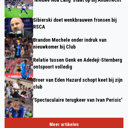
Sibierski doet wenkbrauwen fronsen bij
RSCA
Brandon Mechele onder indruk van
nieuwkomer bij Club
Relatie tussen Genk en Adedeji-Sternberg
ontspoort volledig
Broer van Eden Hazard schopt keet bij zijn
club
'Spectaculaire terugkeer van Ivan Perisic'
Meer artikelen