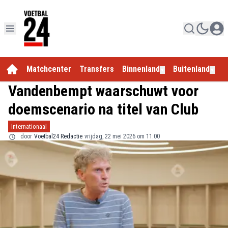
Matchcenter
Transfers
Binnenland
Buitenland
E
▼
▼
Vandenbempt waarschuwt voor
doemscenario na titel van Club
Internationaal
door
Voetbal24 Redactie
vrijdag, 22 mei 2026 om 11:00