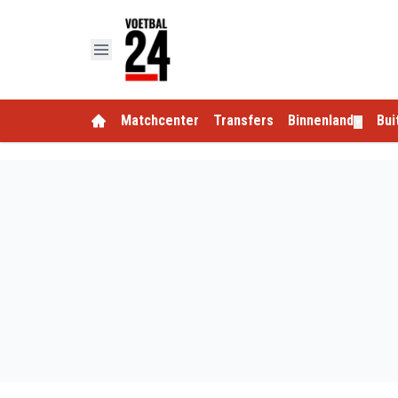
Matchcenter
Transfers
Binnenland
Bui
▼