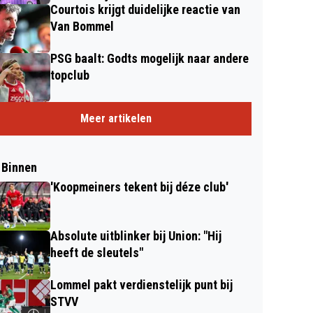
Courtois krijgt duidelijke reactie van
Van Bommel
PSG baalt: Godts mogelijk naar andere
topclub
Meer artikelen
 Binnen
'Koopmeiners tekent bij déze club'
Absolute uitblinker bij Union: "Hij
heeft de sleutels"
Lommel pakt verdienstelijk punt bij
STVV