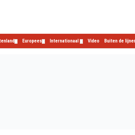
tenland
Europees
Internationaal
Video
Buiten de lijne
▼
▼
▼