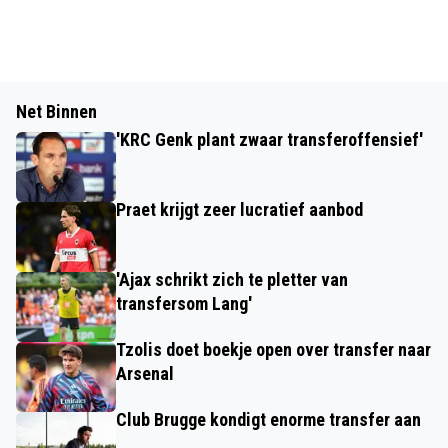
Net Binnen
'KRC Genk plant zwaar transferoffensief'
Praet krijgt zeer lucratief aanbod
'Ajax schrikt zich te pletter van
transfersom Lang'
Tzolis doet boekje open over transfer naar
Arsenal
Club Brugge kondigt enorme transfer aan