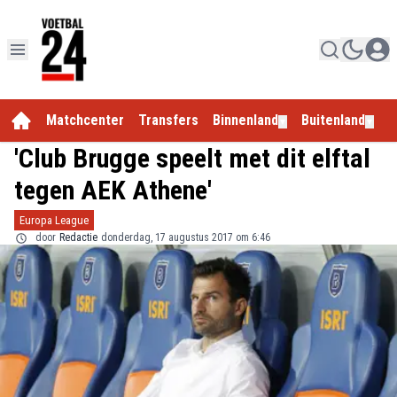
Matchcenter
Transfers
Binnenland
Buitenland
E
▼
▼
'Club Brugge speelt met dit elftal
tegen AEK Athene'
Europa League
door
Redactie
donderdag, 17 augustus 2017 om 6:46