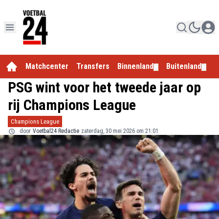
Matchcenter
Transfers
Binnenland
Buitenland
E
▼
▼
PSG wint voor het tweede jaar op
rij Champions League
Champions League
door
Voetbal24 Redactie
zaterdag, 30 mei 2026 om 21:01