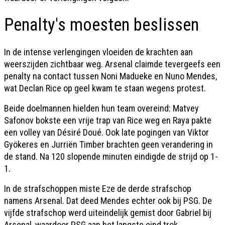
Penalty's moesten beslissen
In de intense verlengingen vloeiden de krachten aan
weerszijden zichtbaar weg. Arsenal claimde tevergeefs een
penalty na contact tussen Noni Madueke en Nuno Mendes,
wat Declan Rice op geel kwam te staan wegens protest.
Beide doelmannen hielden hun team overeind: Matvey
Safonov bokste een vrije trap van Rice weg en Raya pakte
een volley van Désiré Doué. Ook late pogingen van Viktor
Gyökeres en Jurriën Timber brachten geen verandering in
de stand. Na 120 slopende minuten eindigde de strijd op 1-
1.
In de strafschoppen miste Eze de derde strafschop
namens Arsenal. Dat deed Mendes echter ook bij PSG. De
vijfde strafschop werd uiteindelijk gemist door Gabriel bij
Arsenal, waardoor PSG aan het langste eind trok.