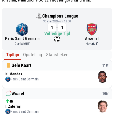
Champions League
30 mei 2026 om 18:00
1
1
Volledige Tijd
Paris Saint Germain
Arsenal
Dembélé
65
'
Havertz
6
'
Tijdlijn
Opstelling
Statistieken
Gele Kaart
118
’
N. Mendes
Paris Saint Germain
Wissel
106
’
IN
I. Zabarnyi
Paris Saint Germain