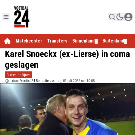
Matchcenter
Transfers
Binnenland
Buitenland
E
▼
▼
Karel Snoeckx (ex-Lierse) in coma
geslagen
Buiten de lijnen
door
Voetbal24 Redactie
zondag, 05 juli 2026 om 10:08