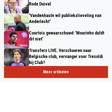
Rode Duivel
'Vandenhaute wil publiekslieveling van
Anderlecht'
Courtois gewaarschuwd: 'Mourinho duldt
dit niet'
Transfers LIVE. Verschaeren naar
Belgische club, vervanger voor Tresoldi
bij Club?
Meer artikelen