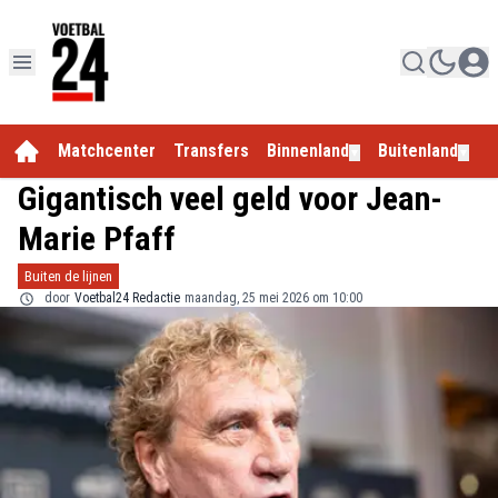
Matchcenter
Transfers
Binnenland
Buitenland
E
▼
▼
Gigantisch veel geld voor Jean-
Marie Pfaff
Buiten de lijnen
door
Voetbal24 Redactie
maandag, 25 mei 2026 om 10:00