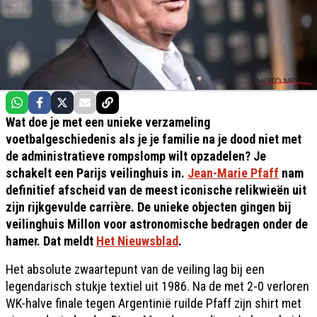
Wat doe je met een unieke verzameling
voetbalgeschiedenis als je je familie na je dood niet met
de administratieve rompslomp wilt opzadelen? Je
schakelt een Parijs veilinghuis in.
Jean-Marie Pfaff
nam
definitief afscheid van de meest iconische relikwieën uit
zijn rijkgevulde carrière. De unieke objecten gingen bij
veilinghuis Millon voor astronomische bedragen onder de
hamer. Dat meldt
Het Nieuwsblad
.
Het absolute zwaartepunt van de veiling lag bij een
legendarisch stukje textiel uit 1986. Na de met 2-0 verloren
WK-halve finale tegen Argentinië ruilde Pfaff zijn shirt met