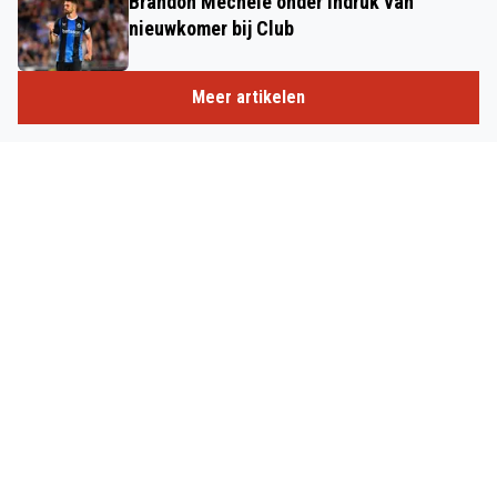
Brandon Mechele onder indruk van
nieuwkomer bij Club
Meer artikelen