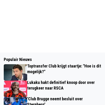
Populair Nieuws
Toptransfer Club krijgt staartje: "Hoe is dit
mogelijk?"
Lukaku hakt definitief knoop door over
terugkeer naar RSCA
'Club Brugge neemt besluit over
Sternberg'