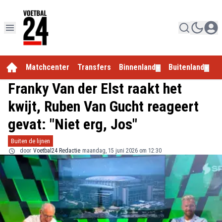
Matchcenter
Transfers
Binnenland
Buitenland
E
▼
▼
Franky Van der Elst raakt het
kwijt, Ruben Van Gucht reageert
gevat: "Niet erg, Jos"
Buiten de lijnen
door
Voetbal24 Redactie
maandag, 15 juni 2026 om 12:30