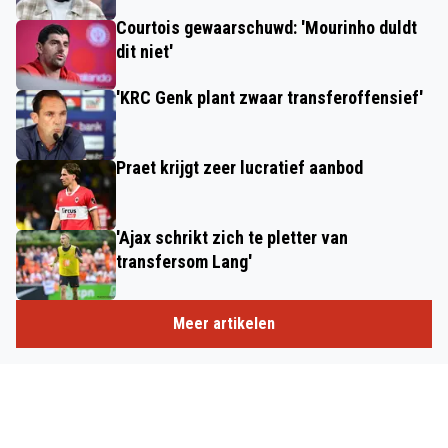
Courtois gewaarschuwd: 'Mourinho duldt
dit niet'
'KRC Genk plant zwaar transferoffensief'
Praet krijgt zeer lucratief aanbod
'Ajax schrikt zich te pletter van
transfersom Lang'
Meer artikelen