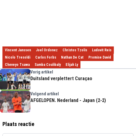
Vincent Janssen
Joel Ordonez
Christos Tzolis
Ludovit Reis
Nicolo Tresoldi
Carlos Forbs
Nathan De Cat
Promise David
Cheveyo Tsawa
Samba Coulibaly
Elijah Ly
Vorig artikel
Duitsland verplettert Curaçao
Volgend artikel
AFGELOPEN. Nederland - Japan (2-2)
Plaats reactie