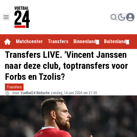
Matchcenter
Transfers
Binnenland
Buitenland
E
▼
▼
Transfers LIVE. 'Vincent Janssen
naar deze club, toptransfers voor
Forbs en Tzolis?
Transfers
door
Voetbal24 Redactie
zondag, 14 juni 2026 om 21:30