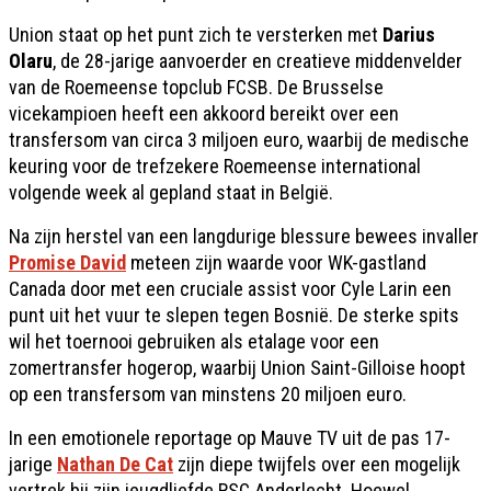
Union staat op het punt zich te versterken met
Darius
Olaru
, de 28-jarige aanvoerder en creatieve middenvelder
van de Roemeense topclub FCSB. De Brusselse
vicekampioen heeft een akkoord bereikt over een
transfersom van circa 3 miljoen euro, waarbij de medische
keuring voor de trefzekere Roemeense international
volgende week al gepland staat in België.
Na zijn herstel van een langdurige blessure bewees invaller
Promise David
meteen zijn waarde voor WK-gastland
Canada door met een cruciale assist voor Cyle Larin een
punt uit het vuur te slepen tegen Bosnië. De sterke spits
wil het toernooi gebruiken als etalage voor een
zomertransfer hogerop, waarbij Union Saint-Gilloise hoopt
op een transfersom van minstens 20 miljoen euro.
In een emotionele reportage op Mauve TV uit de pas 17-
jarige
Nathan De Cat
zijn diepe twijfels over een mogelijk
vertrek bij zijn jeugdliefde RSC Anderlecht. Hoewel