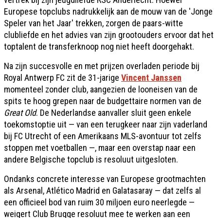
Europese topclubs nadrukkelijk aan de mouw van de 'Jonge
Speler van het Jaar' trekken, zorgen de paars-witte
clubliefde en het advies van zijn grootouders ervoor dat het
toptalent de transferknoop nog niet heeft doorgehakt.
Na zijn succesvolle en met prijzen overladen periode bij
Royal Antwerp FC zit de 31-jarige
Vincent Janssen
momenteel zonder club, aangezien de looneisen van de
spits te hoog grepen naar de budgettaire normen van de
Great Old
. De Nederlandse aanvaller sluit geen enkele
toekomstoptie uit — van een terugkeer naar zijn vaderland
bij FC Utrecht of een Amerikaans MLS-avontuur tot zelfs
stoppen met voetballen —, maar een overstap naar een
andere Belgische topclub is resoluut uitgesloten.
Ondanks concrete interesse van Europese grootmachten
als Arsenal, Atlético Madrid en Galatasaray — dat zelfs al
een officieel bod van ruim 30 miljoen euro neerlegde —
weigert Club Brugge resoluut mee te werken aan een