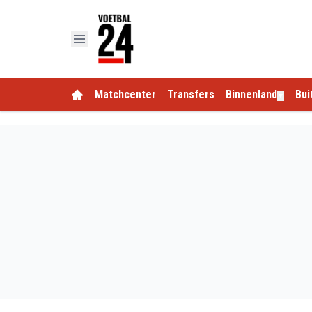
Matchcenter
Transfers
Binnenland
Bui
▼