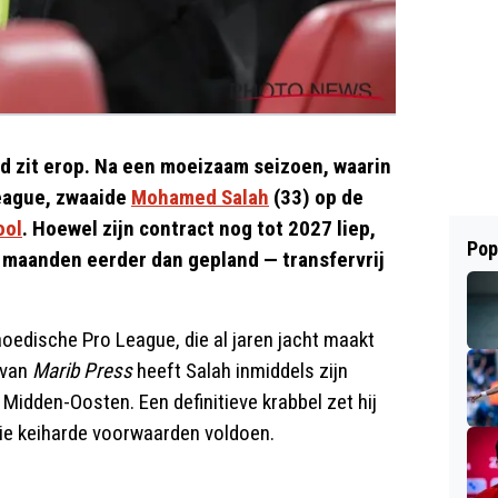
ld zit erop. Na een moeizaam seizoen, waarin
League, zwaaide
Mohamed Salah
(33) op de
ool
. Hoewel zijn contract nog tot 2027 liep,
Pop
 maanden eerder dan gepland — transfervrij
aoedische Pro League, die al jaren jacht maakt
 van
Marib Press
heeft Salah inmiddels zijn
Midden-Oosten. Een definitieve krabbel zet hij
rie keiharde voorwaarden voldoen.