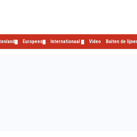
tenland
Europees
Internationaal
Video
Buiten de lijne
▼
▼
▼