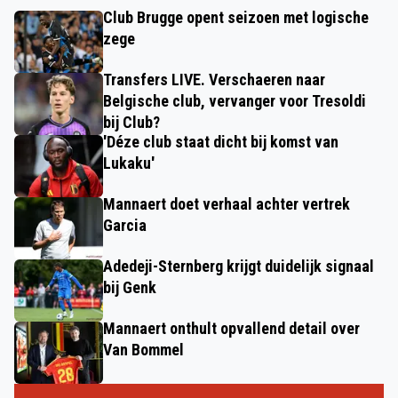
Club Brugge opent seizoen met logische
zege
Transfers LIVE. Verschaeren naar
Belgische club, vervanger voor Tresoldi
bij Club?
'Déze club staat dicht bij komst van
Lukaku'
Mannaert doet verhaal achter vertrek
Garcia
Adedeji-Sternberg krijgt duidelijk signaal
bij Genk
Mannaert onthult opvallend detail over
Van Bommel