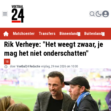
Matchcenter
Transfers
Binnenland
Buitenland
E
▼
▼
Rik Verheye: "Het weegt zwaar, je
mag het niet onderschatten"
1B
door
Voetbal24 Redactie
vrijdag, 29 mei 2026 om 10:00