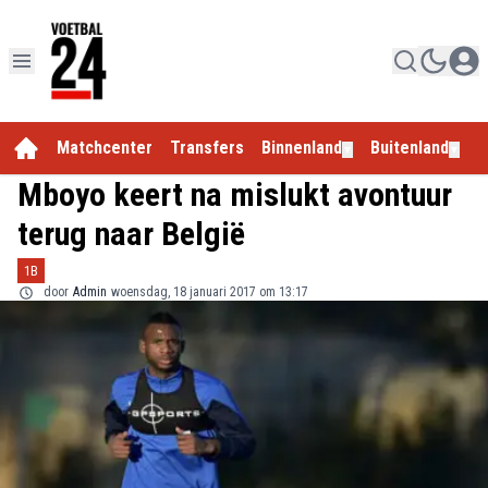
Matchcenter
Transfers
Binnenland
Buitenland
E
▼
▼
Mboyo keert na mislukt avontuur
terug naar België
1B
door
Admin
woensdag, 18 januari 2017 om 13:17