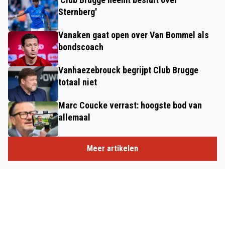
Sternberg'
Vanaken gaat open over Van Bommel als
bondscoach
Vanhaezebrouck begrijpt Club Brugge
totaal niet
Marc Coucke verrast: hoogste bod van
allemaal
Meer artikelen