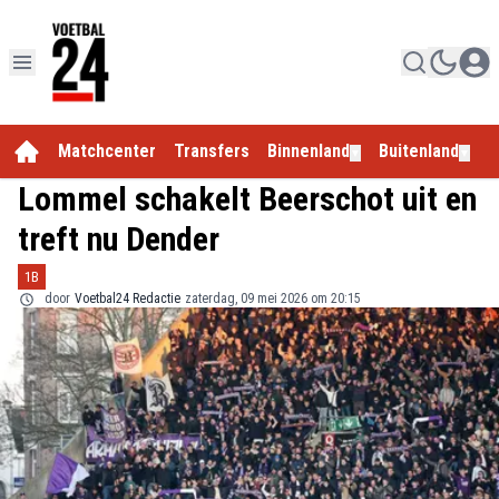
Matchcenter
Transfers
Binnenland
Buitenland
E
▼
▼
Lommel schakelt Beerschot uit en
treft nu Dender
1B
door
Voetbal24 Redactie
zaterdag, 09 mei 2026 om 20:15