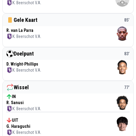
K. Beerschot V.A.
Gele Kaart
85
’
R. van La Parra
K. Beerschot V.A.
Doelpunt
83
’
D. Wright-Phillips
K. Beerschot V.A.
Wissel
77
’
IN
R. Sanusi
K. Beerschot V.A.
UIT
G. Haraguchi
K. Beerschot V.A.