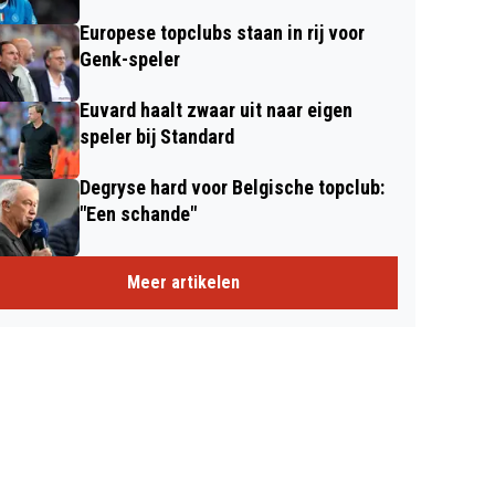
Europese topclubs staan in rij voor
Genk-speler
Euvard haalt zwaar uit naar eigen
speler bij Standard
Degryse hard voor Belgische topclub:
"Een schande"
Meer artikelen