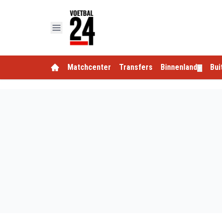
Matchcenter
Transfers
Binnenland
Bui
▼