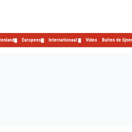
tenland
Europees
Internationaal
Video
Buiten de lijne
▼
▼
▼