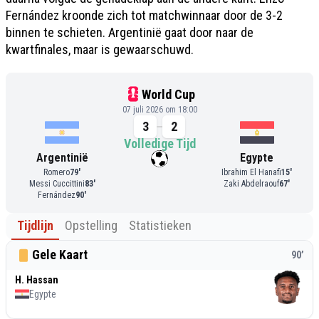
Fernández kroonde zich tot matchwinnaar door de 3-2
binnen te schieten. Argentinië gaat door naar de
kwartfinales, maar is gewaarschuwd.
World Cup
07 juli 2026 om 18:00
3
2
Volledige Tijd
Argentinië
Egypte
Romero
79
'
Ibrahim El Hanafi
15
'
Messi Cuccittini
83
'
Zaki Abdelraouf
67
'
Fernández
90
'
Tijdlijn
Opstelling
Statistieken
Gele Kaart
90
’
H. Hassan
Egypte