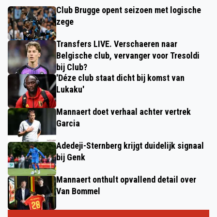
Club Brugge opent seizoen met logische
zege
Transfers LIVE. Verschaeren naar
Belgische club, vervanger voor Tresoldi
bij Club?
'Déze club staat dicht bij komst van
Lukaku'
Mannaert doet verhaal achter vertrek
Garcia
Adedeji-Sternberg krijgt duidelijk signaal
bij Genk
Mannaert onthult opvallend detail over
Van Bommel