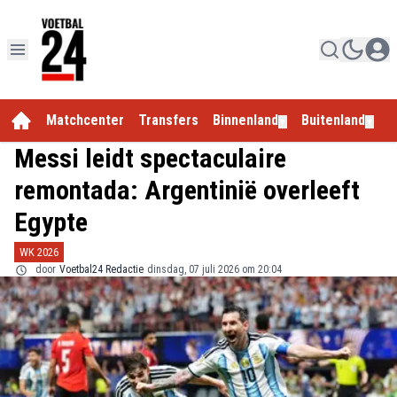
Matchcenter
Transfers
Binnenland
Buitenland
E
▼
▼
Messi leidt spectaculaire
remontada: Argentinië overleeft
Egypte
WK 2026
door
Voetbal24 Redactie
dinsdag, 07 juli 2026 om 20:04