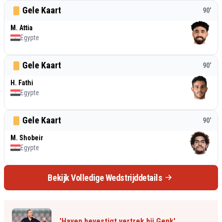
Gele Kaart
90
’
M. Attia
Egypte
Gele Kaart
90
’
H. Fathi
Egypte
Gele Kaart
90
’
M. Shobeir
Egypte
Bekijk Volledige Wedstrijddetails
'Hayen bevestigt vertrek bij Genk'