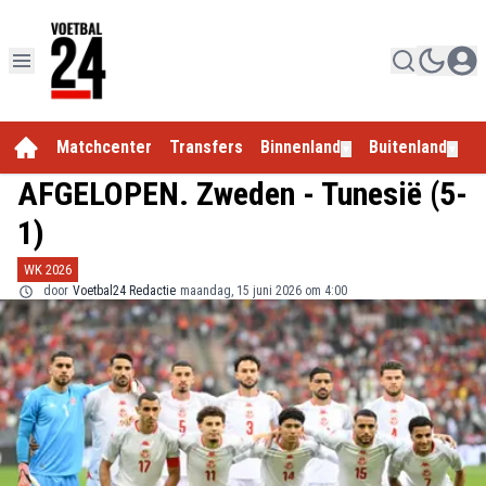
Matchcenter
Transfers
Binnenland
Buitenland
E
▼
▼
AFGELOPEN. Zweden - Tunesië (5-
1)
WK 2026
door
Voetbal24 Redactie
maandag, 15 juni 2026 om 4:00