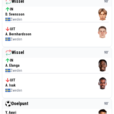
Wissel
90
’
IN
D. Svensson
Zweden
UIT
A. Bernhardsson
Zweden
Wissel
90
’
IN
A. Elanga
Zweden
UIT
A. Isak
Zweden
Doelpunt
90
’
Y. Ayari