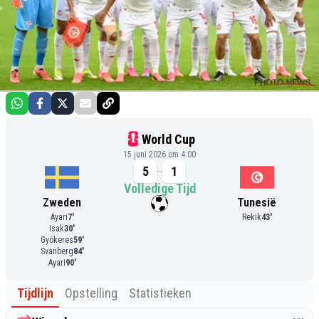
World Cup
15 juni 2026 om 4:00
5
1
Volledige Tijd
Zweden
Tunesië
Ayari
7
'
Rekik
43
'
Isak
30
'
Gyökeres
59
'
Svanberg
84
'
Ayari
90
'
Tijdlijn
Opstelling
Statistieken