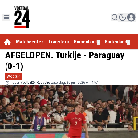
Matchcenter
Transfers
Binnenland
Buitenland
E
▼
▼
AFGELOPEN. Turkije - Paraguay
(0-1)
WK 2026
door
Voetbal24 Redactie
zaterdag, 20 juni 2026 om 4:57