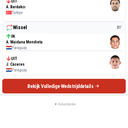
UIT
A. Bardakcı
Türkiye
Wissel
81
’
IN
A. Maidana Mendieta
Paraguay
UIT
J. Cáceres
Paraguay
Bekijk Volledige Wedstrijddetails
▼ Advertentie