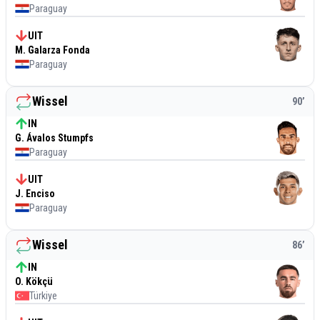
Paraguay
UIT
M. Galarza Fonda
Paraguay
Wissel
90
’
IN
G. Ávalos Stumpfs
Paraguay
UIT
J. Enciso
Paraguay
Wissel
86
’
IN
O. Kökçü
Türkiye