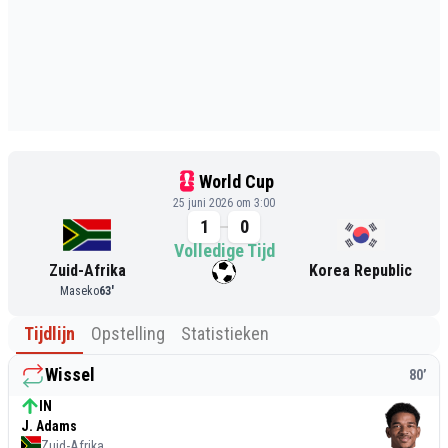
World Cup
25 juni 2026 om 3:00
1
0
Volledige Tijd
Zuid-Afrika
Korea Republic
Maseko
63
'
Tijdlijn
Opstelling
Statistieken
Wissel
80
’
IN
J. Adams
Zuid-Afrika