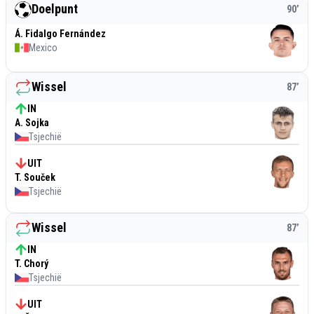
Doelpunt
90
’
Á. Fidalgo Fernández
Mexico
Wissel
87
’
IN
A. Sojka
Tsjechië
UIT
T. Souček
Tsjechië
Wissel
87
’
IN
T. Chorý
Tsjechië
UIT