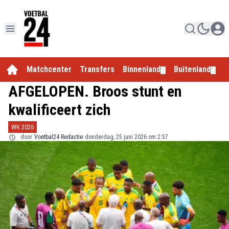
Matchcenter
Transfers
Binnenland
Buitenland
E
▼
▼
AFGELOPEN. Broos stunt en
kwalificeert zich
WK 2026
door
Voetbal24 Redactie
donderdag, 25 juni 2026 om 2:57