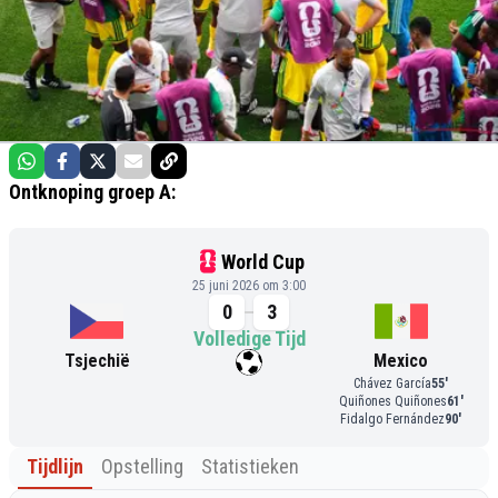
Ontknoping groep A:
World Cup
25 juni 2026 om 3:00
0
3
Volledige Tijd
Tsjechië
Mexico
Chávez García
55
'
Quiñones Quiñones
61
'
Fidalgo Fernández
90
'
Tijdlijn
Opstelling
Statistieken