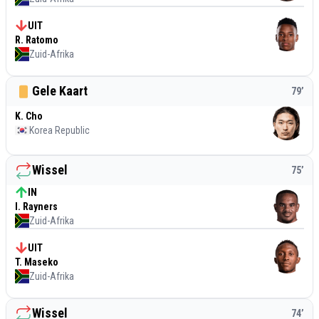
UIT
R. Ratomo
Zuid-Afrika
Gele Kaart
79
’
K. Cho
Korea Republic
Wissel
75
’
IN
I. Rayners
Zuid-Afrika
UIT
T. Maseko
Zuid-Afrika
Wissel
74
’