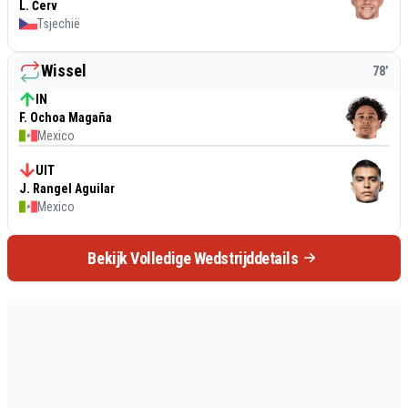
L. Červ
Tsjechië
Wissel
78
’
IN
F. Ochoa Magaña
Mexico
UIT
J. Rangel Aguilar
Mexico
Bekijk Volledige Wedstrijddetails