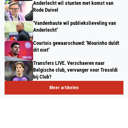
Anderlecht wil stunten met komst van
Rode Duivel
'Vandenhaute wil publiekslieveling van
Anderlecht'
Courtois gewaarschuwd: 'Mourinho duldt
dit niet'
Transfers LIVE. Verschaeren naar
Belgische club, vervanger voor Tresoldi
bij Club?
Meer artikelen