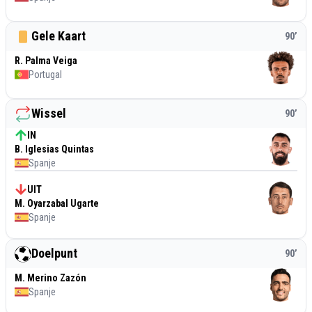
Gele Kaart
90
’
R. Palma Veiga
Portugal
Wissel
90
’
IN
B. Iglesias Quintas
Spanje
UIT
M. Oyarzabal Ugarte
Spanje
Doelpunt
90
’
M. Merino Zazón
Spanje