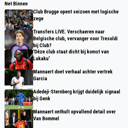
Net Binnen
Club Brugge opent seizoen met logische
zege
Transfers LIVE. Verschaeren naar
Belgische club, vervanger voor Tresoldi
bij Club?
'Déze club staat dicht bij komst van
Lukaku'
Mannaert doet verhaal achter vertrek
Garcia
Adedeji-Sternberg krijgt duidelijk signaal
bij Genk
Mannaert onthult opvallend detail over
Van Bommel