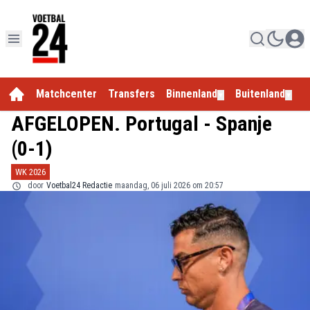
Matchcenter
Transfers
Binnenland
Buitenland
E
▼
▼
AFGELOPEN. Portugal - Spanje
(0-1)
WK 2026
door
Voetbal24 Redactie
maandag, 06 juli 2026 om 20:57