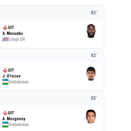
83
’
UIT
A. Masuaku
Congo DR
82
’
UIT
J. O'rozov
Oezbekistan
82
’
UIT
A. Mozgovoy
Oezbekistan