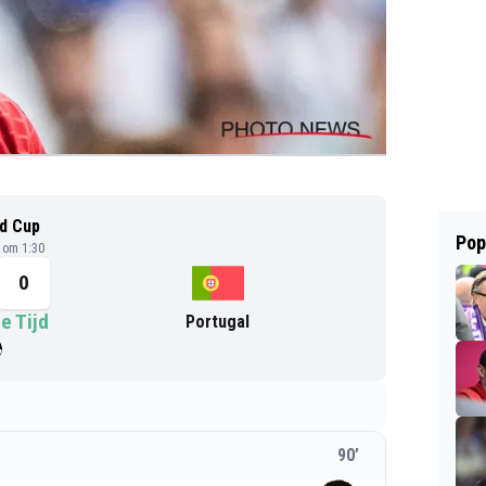
d Cup
Pop
6 om 1:30
0
e Tijd
Portugal
90
’