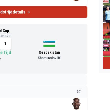
dstrijddetails
d Cup
6 om 1:30
1
e Tijd
Oezbekistan
Shomurodov
10
'
90
’