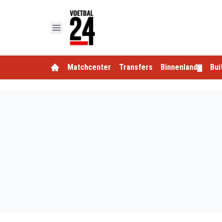
Matchcenter
Transfers
Binnenland
Bui
▼