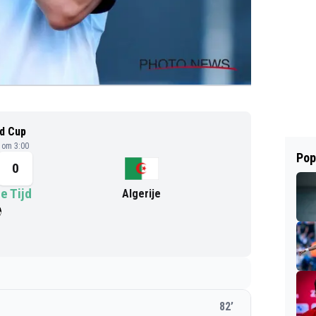
d Cup
6 om 3:00
Pop
0
e Tijd
Algerije
82
’