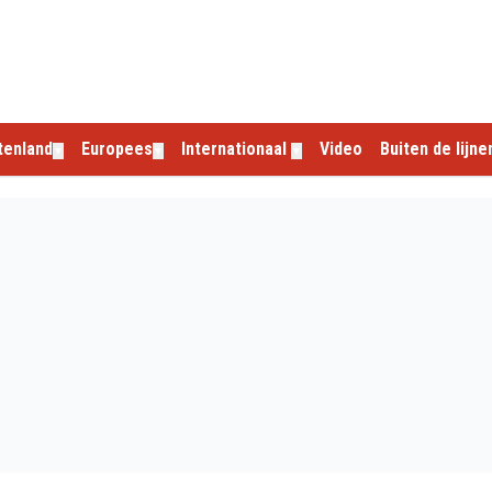
tenland
Europees
Internationaal
Video
Buiten de lijne
▼
▼
▼