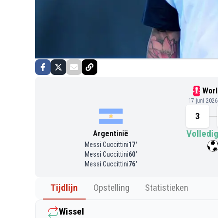
Worl
17 juni 202
3
Volledig
Argentinië
Messi Cuccittini
17
'
Messi Cuccittini
60
'
Messi Cuccittini
76
'
Tijdlijn
Opstelling
Statistieken
Wissel