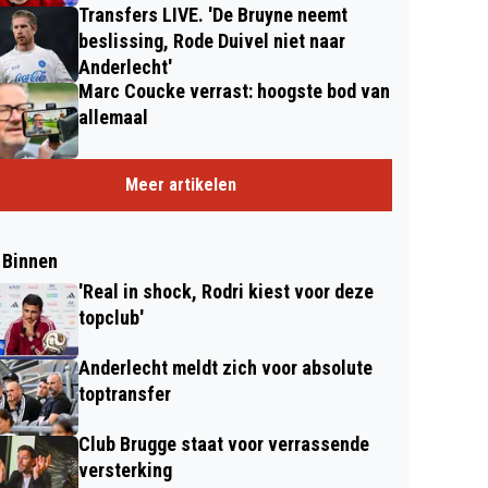
Transfers LIVE. 'De Bruyne neemt
beslissing, Rode Duivel niet naar
Anderlecht'
Marc Coucke verrast: hoogste bod van
allemaal
Meer artikelen
 Binnen
'Real in shock, Rodri kiest voor deze
topclub'
Anderlecht meldt zich voor absolute
toptransfer
Club Brugge staat voor verrassende
versterking