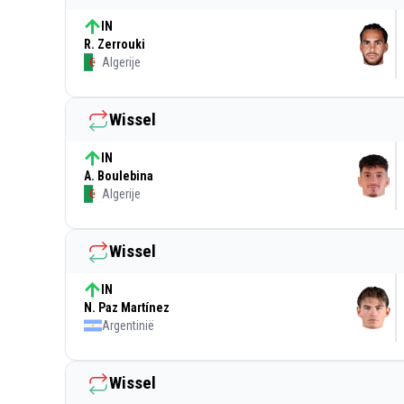
IN
R. Zerrouki
Algerije
Wissel
IN
A. Boulebina
Algerije
Wissel
IN
N. Paz Martínez
Argentinië
Wissel