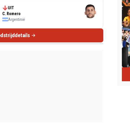
UIT
C. Romero
Argentinië
dstrijddetails