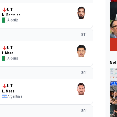
UIT
N. Bentaleb
Algerije
81
’
UIT
I. Maza
Algerije
Net
80
’
UIT
L. Messi
Argentinië
80
’