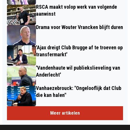
RSCA maakt volop werk van volgende
aanwinst
Drama voor Wouter Vrancken blijft duren
'Ajax dreigt Club Brugge af te troeven op
transfermarkt'
'Vandenhaute wil publiekslieveling van
Anderlecht'
Vanhaezebrouck: "Ongelooflijk dat Club
die kan halen"
Meer artikelen