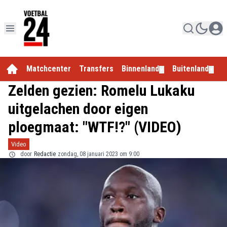
Matchcenter
Transfers
Binnenland
Buitenland
E
▼
▼
Zelden gezien: Romelu Lukaku
uitgelachen door eigen
ploegmaat: "WTF!?" (VIDEO)
Video
door
Redactie
zondag, 08 januari 2023 om 9:00