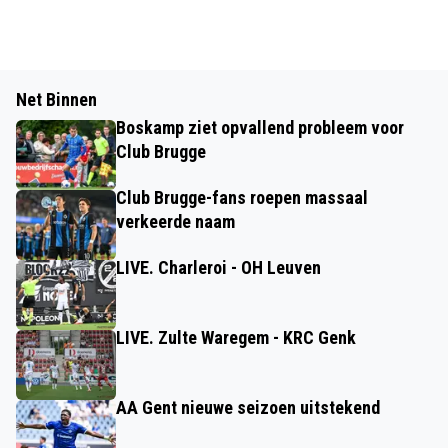
Net Binnen
Boskamp ziet opvallend probleem voor
Club Brugge
Club Brugge-fans roepen massaal
verkeerde naam
LIVE. Charleroi - OH Leuven
LIVE. Zulte Waregem - KRC Genk
AA Gent nieuwe seizoen uitstekend