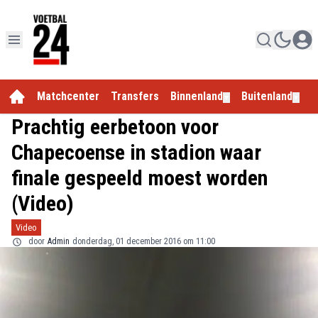
Matchcenter
Transfers
Binnenland
Buitenland
E
▼
▼
Prachtig eerbetoon voor
Chapecoense in stadion waar
finale gespeeld moest worden
(Video)
Video
door
Admin
donderdag, 01 december 2016 om 11:00