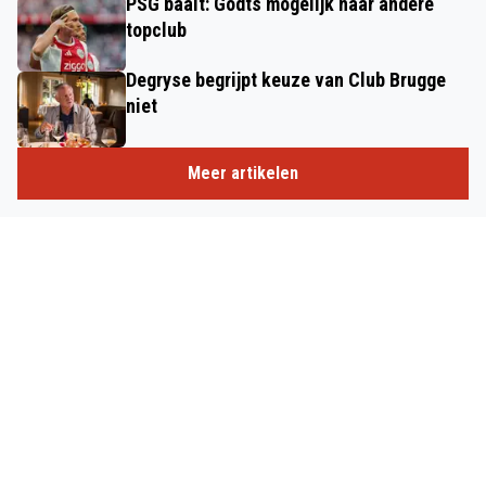
PSG baalt: Godts mogelijk naar andere
topclub
Degryse begrijpt keuze van Club Brugge
niet
Meer artikelen