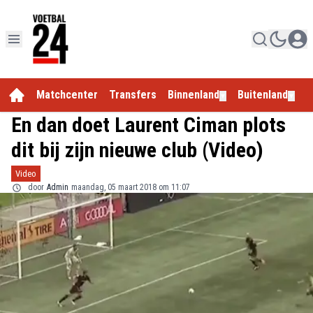
Matchcenter
Transfers
Binnenland
Buitenland
E
▼
▼
En dan doet Laurent Ciman plots
dit bij zijn nieuwe club (Video)
Video
door
Admin
maandag, 05 maart 2018 om 11:07