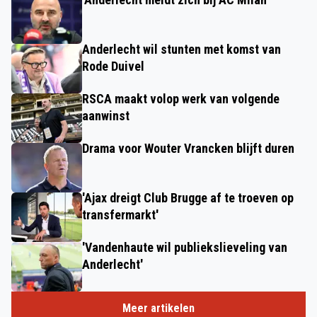
Anderlecht wil stunten met komst van
Rode Duivel
RSCA maakt volop werk van volgende
aanwinst
Drama voor Wouter Vrancken blijft duren
'Ajax dreigt Club Brugge af te troeven op
transfermarkt'
'Vandenhaute wil publiekslieveling van
Anderlecht'
Meer artikelen