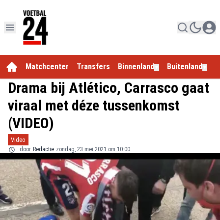
Matchcenter
Transfers
Binnenland
Buitenland
E
▼
▼
Drama bij Atlético, Carrasco gaat
viraal met déze tussenkomst
(VIDEO)
Video
door
Redactie
zondag, 23 mei 2021 om 10:00