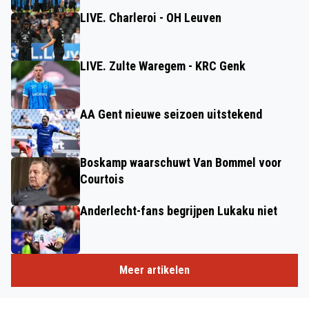
LIVE. Charleroi - OH Leuven
LIVE. Zulte Waregem - KRC Genk
AA Gent nieuwe seizoen uitstekend
Boskamp waarschuwt Van Bommel voor
Courtois
Anderlecht-fans begrijpen Lukaku niet
Meer artikelen