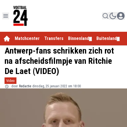
Matchcenter
Transfers
Binnenland
Buitenland
E
▼
▼
Antwerp-fans schrikken zich rot
na afscheidsfilmpje van Ritchie
De Laet (VIDEO)
Video
door
Redactie
dinsdag, 25 januari 2022 om 18:00