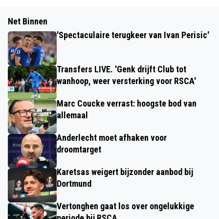
Net Binnen
'Spectaculaire terugkeer van Ivan Perisic'
Transfers LIVE. 'Genk drijft Club tot
wanhoop, weer versterking voor RSCA'
Marc Coucke verrast: hoogste bod van
allemaal
Anderlecht moet afhaken voor
droomtarget
Karetsas weigert bijzonder aanbod bij
Dortmund
Vertonghen gaat los over ongelukkige
periode bij RSCA